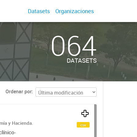
Datasets
Organizaciones
064
DATASETS
Ordenar por
omía y Hacienda.
csv
línico-