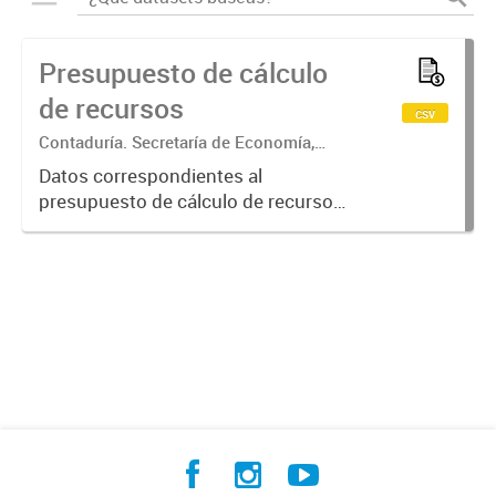
Presupuesto de cálculo
de recursos
csv
Contaduría. Secretaría de Economía,
Hacienda y Producción
Datos correspondientes al
presupuesto de cálculo de recursos
desagregado por carácter
económico, jurisdicción de la cual
provienen los recursos, tipo de
recursos y concepto