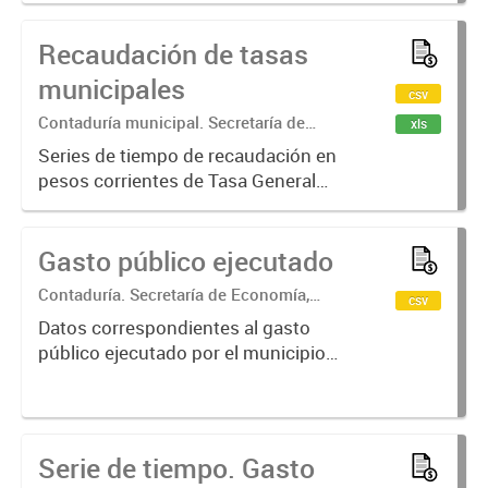
económico, objeto del gasto, tipo de
Recaudación de tasas
gasto y concepto
municipales
csv
Contaduría municipal. Secretaría de
xls
Economía, Hacienda y Producción
Series de tiempo de recaudación en
pesos corrientes de Tasa General
Inmobiliaria, Tasa de Obras
Sanitaria Municipal y Tasa por
Gasto público ejecutado
Inspección Sanitaria, Higiene,
Profilaxis y Seguridad. Años 201...
Contaduría. Secretaría de Economía,
csv
Hacienda y Producción
Datos correspondientes al gasto
público ejecutado por el municipio
de Crespo desagregado por
jurisdicción, finalidad y función.
Serie de tiempo. Gasto