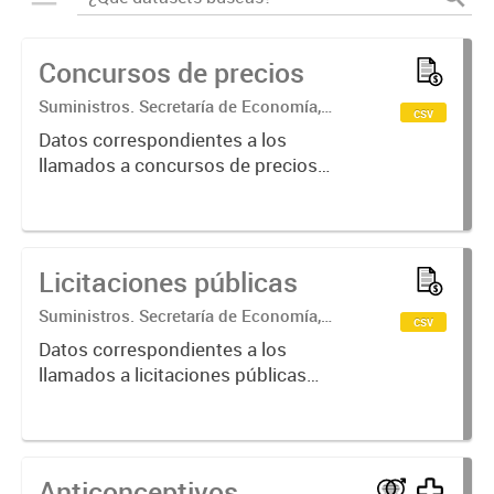
Concursos de precios
Suministros. Secretaría de Economía,
csv
Hacienda y Producción
Datos correspondientes a los
llamados a concursos de precios
realizados por el municipio de
Crespo.
Licitaciones públicas
Suministros. Secretaría de Economía,
csv
Hacienda y Producción
Datos correspondientes a los
llamados a licitaciones públicas
realizadas por el municipio de
Crespo.
Anticonceptivos