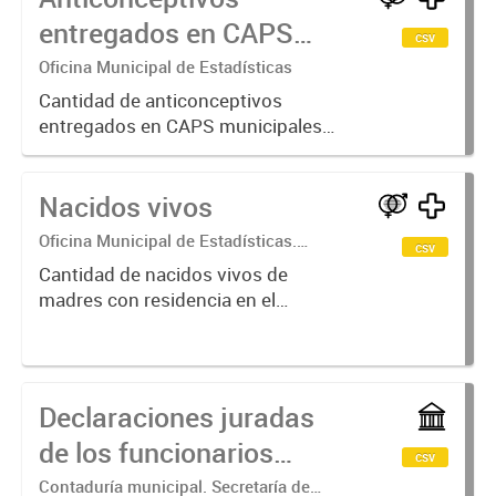
entregados en CAPS
csv
municipales
Oficina Municipal de Estadísticas
Cantidad de anticonceptivos
entregados en CAPS municipales
por tipo de anticonceptivo. Años
2016-2026
Nacidos vivos
Oficina Municipal de Estadísticas.
csv
Secretaría de Economía, Hacienda y
Cantidad de nacidos vivos de
Producción
madres con residencia en el
municipio de Crespo
Declaraciones juradas
de los funcionarios
csv
públicos
Contaduría municipal. Secretaría de