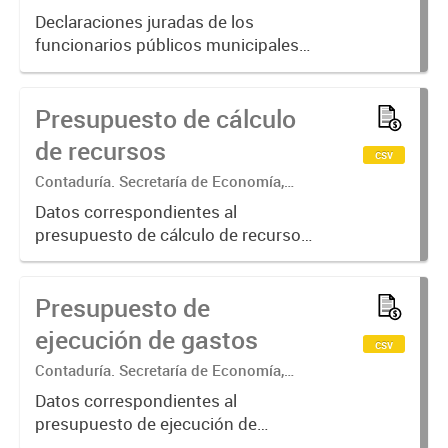
Economía, Hacienda y Producción
Declaraciones juradas de los
funcionarios públicos municipales
en donde se detallan: bienes
inmuebles, bienes muebles
Presupuesto de cálculo
registrables y semovientes,
inversiones, depósitos en bancos y
de recursos
csv
otras entidades...
Contaduría. Secretaría de Economía,
Hacienda y Producción
Datos correspondientes al
presupuesto de cálculo de recursos
desagregado por carácter
económico, jurisdicción de la cual
Presupuesto de
provienen los recursos, tipo de
recursos y concepto
ejecución de gastos
csv
Contaduría. Secretaría de Economía,
Hacienda y Producción
Datos correspondientes al
presupuesto de ejecución de
gastos desagregado por carácter