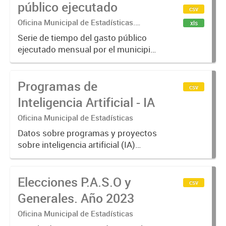
público ejecutado
csv
Oficina Municipal de Estadísticas.
xls
Secretaría de Economía, Hacienda y
Serie de tiempo del gasto público
Producción
ejecutado mensual por el municipio
de Crespo. Años 2013-2025
Programas de
csv
Inteligencia Artificial - IA
Oficina Municipal de Estadísticas
Datos sobre programas y proyectos
sobre inteligencia artificial (IA)
desarrollados o en ejecución en la
ciudad de Crespo. Nombre del
Elecciones P.A.S.O y
programa, descripción, área
csv
responsable, área temática,
Generales. Año 2023
estado...
Oficina Municipal de Estadísticas