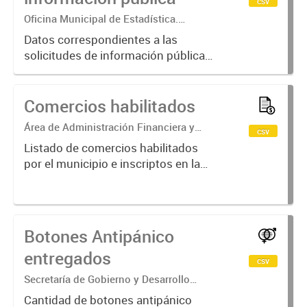
csv
Oficina Municipal de Estadística.
Secretaría de Economía, Hacienda y
Datos correspondientes a las
Producción
solicitudes de información pública
recibidas por el municipio de
Crespo. Años 2017-2025
Comercios habilitados
Área de Administración Financiera y
csv
Tributaria. Secretaría de Economía,
Listado de comercios habilitados
Hacienda y Producción
por el municipio e inscriptos en la
Tasa por Inspección Sanitaria,
Higiene, Profilaxis y Seguridad
Botones Antipánico
entregados
csv
Secretaría de Gobierno y Desarrollo
Humano
Cantidad de botones antipánico