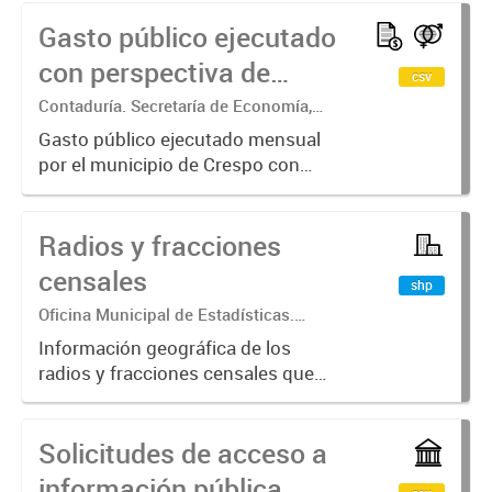
concursos de precios. Años 2019-
Gasto público ejecutado
2025
con perspectiva de
csv
género
Contaduría. Secretaría de Economía,
Hacienda y Producción
Gasto público ejecutado mensual
por el municipio de Crespo con
perspectiva de género
Radios y fracciones
censales
shp
Oficina Municipal de Estadísticas.
Secretaría de Economía, Hacienda y
Información geográfica de los
Producción
radios y fracciones censales que
comprenden al municipio de Crespo
según el Censo Nacional de
Solicitudes de acceso a
Población, Hogares y Viviendas
2010
información pública