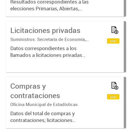
Resultados correspondientes a las
elecciones Primarias, Abiertas,
Simultáneas y Obligatorias y
Generales en el municipio de
Licitaciones privadas
Crespo por mesa desagregados por
categoría, agrupación política y
Suministros. Secretaría de Economía,
csv
lista...
Hacienda y Producción
Datos correspondientes a los
llamados a licitaciones privadas
realizadas por el municipio de
Crespo.
Compras y
contrataciones
csv
Oficina Municipal de Estadísticas
Datos del total de compras y
contrataciones; licitaciones
públicas, licitaciones privadas y