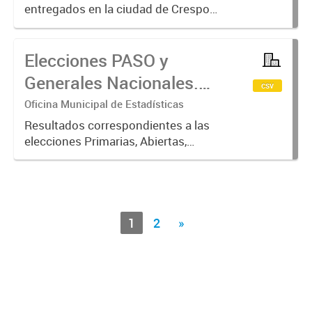
entregados en la ciudad de Crespo,
información propiciada por
Comisaría de Crespo. Año 2023
Elecciones PASO y
Generales Nacionales.
csv
Año 2021
Oficina Municipal de Estadísticas
Resultados correspondientes a las
elecciones Primarias, Abiertas,
Simultáneas y Obligatorias y
resultados de las elecciones
Generales en el municipio de
Crespo para Diputados Nacionales,
desagregado...
1
2
»